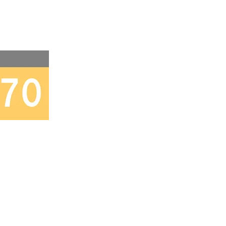
ベガ
-A​
:日曜日
300