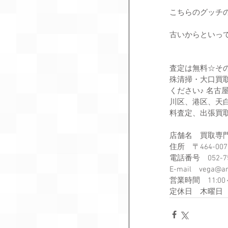
こちらのグッチ
古いからといっ
査定は無料☆そ
殊清掃・大口買
ください♪ 名
川区、港区、天
料査定、出張買取
店舗名　買取専門
住所　〒464-00
電話番号　052-75
E-mail　vega@ar
営業時間　11:00～
定休日　木曜日