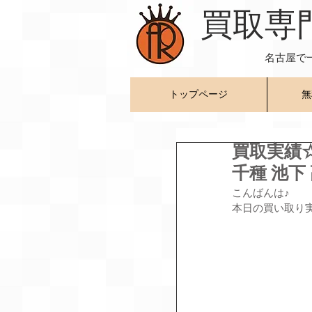
​買取専
名古屋で
トップページ
無
買取実績
千種 池
こんばんは♪
本日の買い取り