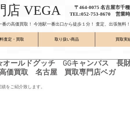
門店 VEGA
〒464-0075 名古屋市千
TEL:052-753-8670 営業
一番の高価買取！ 今池駅一番出口から徒歩１分！ 査定、出張無料！
料査定・買取
取り扱い商品
買取実
☆オールドグッチ GGキャンバス 長
下 高価買取 名古屋 買取専門店ベガ
実績をご紹介致します。