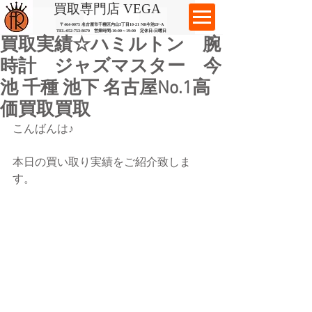
​買取専門店 VEGA
〒464-0075 名古屋市千種区内山3丁目10-21
​ NR今池2F-A​
TEL:
052-753-8670
営業時間:10:00～19:00​ 定休日:日曜日
買取実績☆ハミルトン 腕
時計 ジャズマスター 今
池 千種 池下 名古屋No.1高
価買取買取
こんばんは♪
本日の買い取り実績をご紹介致しま
す。