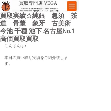
​買取専門店 VEGA
〒464-0075 名古屋市千種区内山3丁目10-21
​ NR今池2F-A​
TEL:
052-753-8670
営業時間:10:00～19:00​ 定休日:日曜日
買取実績☆純銀 急須 茶
道 骨董 象牙 古美術
今池 千種 池下 名古屋No.1
高価買取買取
こんばんは♪
本日の買い取り実績をご紹介致しま
す。