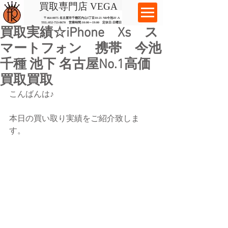
​買取専門店 VEGA
〒464-0075 名古屋市千種区内山3丁目10-21
​ NR今池2F-A​
TEL:
052-753-8670
営業時間:10:00～19:00​ 定休日:日曜日
買取実績☆iPhone Xs ス
マートフォン 携帯 今池
千種 池下 名古屋No.1高価
買取買取
こんばんは♪
本日の買い取り実績をご紹介致しま
す。