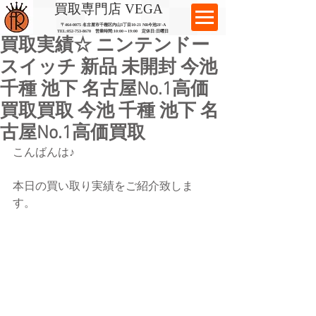
​買取専門店 VEGA
〒464-0075 名古屋市千種区内山3丁目10-21
​ NR今池2F-A​
TEL:
052-753-8670
営業時間:10:00～19:00​ 定休日:日曜日
買取実績☆ ニンテンドー
スイッチ 新品 未開封 今池
千種 池下 名古屋No.1高価
買取買取 今池 千種 池下 名
古屋No.1高価買取
こんばんは♪
本日の買い取り実績をご紹介致しま
す。