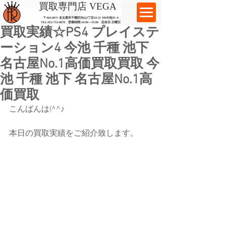
​買取専門店 VEGA
〒464-0075 名古屋市千種区内山3丁目10-21
​ NR今池2F-A​
TEL:
052-753-8670
営業時間:10:00～19:00​ 定休日:日曜日
買取実績☆PS4 プレイステ
ーション4 今池 千種 池下
名古屋No.1高価買取買取 今
池 千種 池下 名古屋No.1高
価買取
こんばんは(^^♪
本日の買取実績をご紹介致します。