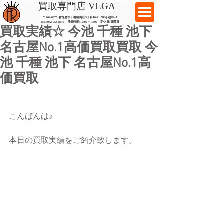
​買取専門店 VEGA
〒464-0075 名古屋市千種区内山3丁目10-21
​ NR今池2F-A​
TEL:
052-753-8670
営業時間:10:00～19:00​ 定休日:日曜日
買取実績☆ 今池 千種 池下
名古屋No.1高価買取買取 今
池 千種 池下 名古屋No.1高
価買取
こんばんは♪
本日の買取実績をご紹介致します。