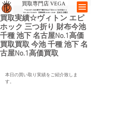
​買取専門店 VEGA
〒464-0075 名古屋市千種区内山3丁目10-21
​ NR今池2F-A​
TEL:
052-753-8670
営業時間:10:00～19:00​ 定休日:日曜日
買取実績☆ヴィトン エピ
ホック 三つ折り 財布今池
千種 池下 名古屋No.1高価
買取買取 今池 千種 池下 名
古屋No.1高価買取
本日の買い取り実績をご紹介致しま
す。