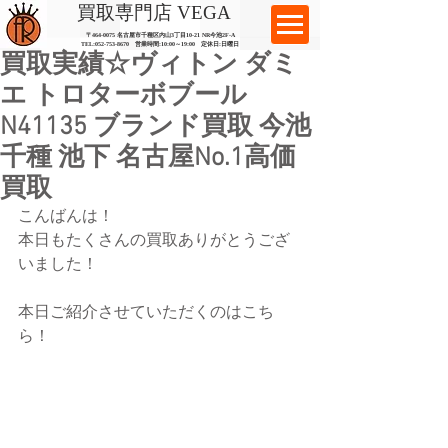
​買取専門店 VEGA
〒464-0075 名古屋市千種区内山3丁目10-21
​ NR今池2F-A​
TEL:
052-753-8670
営業時間:10:00～19:00​ 定休日:日曜日
買取実績☆ヴィトン ダミ
エ トロターボブール
N41135 ブランド買取 今池
千種 池下 名古屋No.1高価
買取
こんばんは！
本日もたくさんの買取ありがとうござ
いました！
本日ご紹介させていただくのはこち
ら！