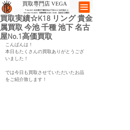
​買取専門店 VEGA
〒464-0075 名古屋市千種区内山3丁目10-21
​ NR今池2F-A​
TEL:
052-753-8670
営業時間:10:00～19:00​ 定休日:日曜日
買取実績☆K18 リング 貴金
属買取 今池 千種 池下 名古
屋No.1高価買取
こんばんは！
本日もたくさんの買取ありがとうござ
いました！
では今日も買取させていただいたお品
をご紹介致します！