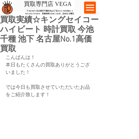
​買取専門店 VEGA
〒464-0075 名古屋市千種区内山3丁目10-21
​ NR今池2F-A​
TEL:
052-753-8670
営業時間:10:00～19:00​ 定休日:日曜日
買取実績☆キングセイコー
ハイビート 時計買取 今池
千種 池下 名古屋No.1高価
買取
こんばんは！
本日もたくさんの買取ありがとうござ
いました！
では今日も買取させていただいたお品
をご紹介致します！