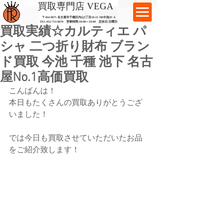
​買取専門店 VEGA
〒464-0075 名古屋市千種区内山3丁目10-21
​ NR今池2F-A​
TEL:
052-753-8670
営業時間:10:00～19:00​ 定休日:日曜日
買取実績☆カルティエ パ
シャ 二つ折り財布 ブラン
ド買取 今池 千種 池下 名古
屋No.1高価買取
こんばんは！
本日もたくさんの買取ありがとうござ
いました！
では今日も買取させていただいたお品
をご紹介致します！