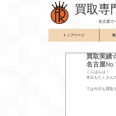
​買取専
名古屋で
トップページ
無
買取実績☆
名古屋No
こんばんは！
本日もたくさん
では今日も買取