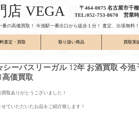
門店 VEGA
〒464-0075 名古屋市千
TEL:052-753-8670 営業
一番の高価買取！ 今池駅一番出口から徒歩１分！ 査定、出張無料！
料査定・買取
取り扱い商品
買取実
シーバスリーガル 12年 お酒買取 今池 
.1高価買取
の買取ありがとうございました！
させていただいたお品をご紹介致します！