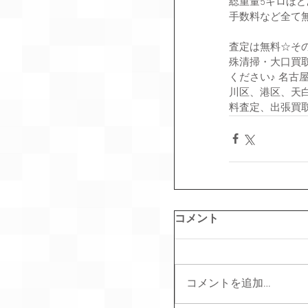
総重量5キロほ
手数料など全て
査定は無料☆そ
殊清掃・大口買
ください♪ 名
川区、港区、天
料査定、出張買取
コメント
コメントを追加…