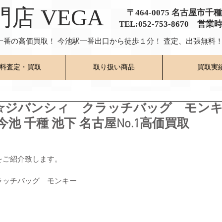
門店 VEGA
〒464-0075 名古屋市千
TEL:052-753-8670 営業
一番の高価買取！ 今池駅一番出口から徒歩１分！ 査定、出張無料！
料査定・買取
取り扱い商品
買取実
☆ジバンシィ クラッチバッグ モン
今池 千種 池下 名古屋No.1高価買取
をご紹介致します。
ラッチバッグ　モンキー