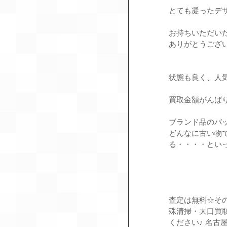
とても凝ったデ
お持ちいただい
ありがとうござ
状態も良く、人
買取金額がんば
ブランド品のバ
どんなに古い物
る・・・・とい
査定は無料☆そ
殊清掃・大口買
ください♪ 名