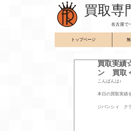
​買取専
名古屋で
トップページ
無
買取実績
ン 買取 
こんばんは♪
本日の買取実績
ジバンシィ　ク