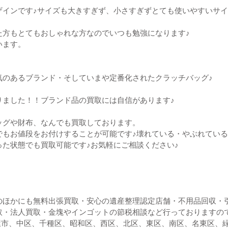
ザインです♪サイズも大きすぎず、小さすぎずとても使いやすいサ
た方もとてもおしゃれな方なのでいつも勉強になります♪
います。
気のあるブランド・そしていまや定番化されたクラッチバッグ♪
りました！！ブランド品の買取には自信があります♪
ッグや財布、なんでも買取しております。
でもお値段をお付けすることが可能です♪壊れている・やぶれてい
った状態でも買取可能です♪お気軽にご相談ください♪
のほかにも無料出張買取・安心の遺産整理認定店舗・不用品回収・
取・法人買取・金塊やインゴットの節税相談など行っておりますの
古屋市、中区、千種区、昭和区、西区、北区、東区、南区、名東区、