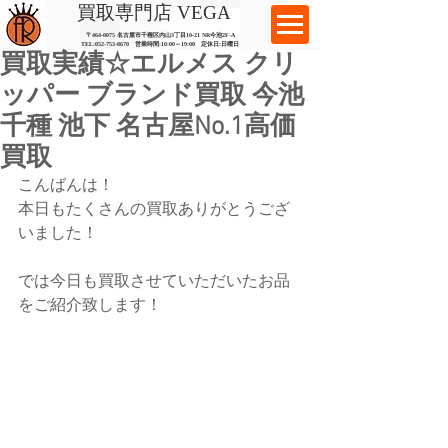
​買取専門店 VEGA
〒464-0075 名古屋市千種区内山3丁目10-21
​ NR今池2F-A​
TEL:
052-753-8670
営業時間:10:00～19:00​ 定休日:日曜日
買取実績☆エルメス クリ
ッパー ブランド買取 今池
千種 池下 名古屋No.1高価
買取
こんばんは！
本日もたくさんの買取ありがとうござ
いました！
では今日も買取させていただいたお品
をご紹介致します！