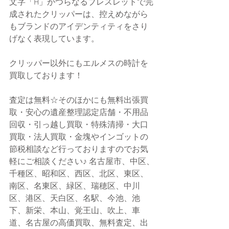
文字「H」がつらなるブレスレットで完
成されたクリッパーは、控えめながら
もブランドのアイデンティティをさり
げなく表現しています。
クリッパー以外にもエルメスの時計を
買取しております！
査定は無料☆そのほかにも無料出張買
取・安心の遺産整理認定店舗・不用品
回収・引っ越し買取・特殊清掃・大口
買取・法人買取・金塊やインゴットの
節税相談など行っておりますのでお気
軽にご相談ください♪ 名古屋市、中区、
千種区、昭和区、西区、北区、東区、
南区、名東区、緑区、瑞穂区、中川
区、港区、天白区、名駅、今池、池
下、新栄、本山、覚王山、吹上、車
道、名古屋の高価買取、無料査定、出