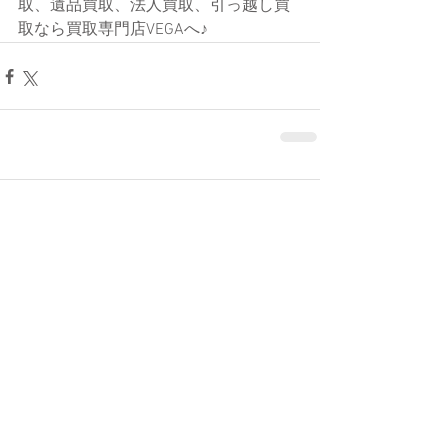
取、遺品買取、法人買取、引っ越し買
取なら買取専門店VEGAへ♪  
コメント
コメントを追加…