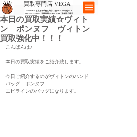
​買取専門店 VEGA
〒464-0075 名古屋市千種区内山3丁目10-21
​ NR今池2F-A​
TEL:
052-753-8670
営業時間:10:00～19:00​ 定休日:日曜日
本日の買取実績☆ヴィト
ン ポンヌフ ヴィトン
買取強化中！！！
こんばんは♪
本日の買取実績をご紹介致します。
今日ご紹介するのがヴィトンのハンド
バッグ　ポンヌフ
エピラインのバッグになります。