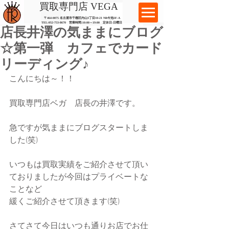
​買取専門店 VEGA
〒464-0075 名古屋市千種区内山3丁目10-21
​ NR今池2F-A​
TEL:
052-753-8670
営業時間:10:00～19:00​ 定休日:日曜日
店長井澤の気ままにブログ
☆第一弾 カフェでカード
リーディング♪
こんにちは～！！
買取専門店ベガ　店長の井澤です。
急ですが気ままにブログスタートしま
した(笑)
いつもは買取実績をご紹介させて頂い
ておりましたが今回はプライベートな
ことなど
緩くご紹介させて頂きます(笑)
さてさて今日はいつも通りお店でお仕