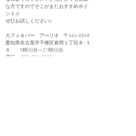
な方ですのでそこがまたおすすめポイ
ント☆
ぜひお試しください♪
カフェ＆バー　アぺリオ　〒464-0848 
愛知県名古屋市千種区春岡１丁目８−１
６　　9時00分～21時00分
電話： 052-752-3050
セラピスト　ここち
名古屋東区葵・新栄駅徒歩１分アロマ
ボディ・フェイシャルエステ･メッセー
ジカードリーディングの『cocochi』で
す。『cocochi』不定休 10時～21時(ご
相談により時間外もOKです)ご予約は、
08051636663または、