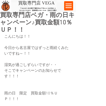
​買取専門店 VEGA
〒464-0075 名古屋市千種区内山3丁目10-21
​ NR今池2F-A​
TEL:
052-753-8670
営業時間:10:00～19:00​ 定休日:日曜日
買取専門店ベガ・雨の日キ
ャンペーン♪買取金額10％
ＵＰ！！
こんにちは！！
今日から名古屋ではずっと雨続くみた
いですね～！！
湿気が過ごしずらいですが・・
そこでキャンペーンのお知らせで
す！！！
雨の日　限定　買取金額10％Ｕ
Ｐ！！！