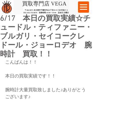
​買取専門店 VEGA
〒464-0075 名古屋市千種区内山3丁目10-21
​ NR今池2F-A​
TEL:
052-753-8670
営業時間:10:00～19:00​ 定休日:日曜日
6/17 本日の買取実績☆チ
ュードル・ティファニー・
ブルガリ・セイコークレ
ドール・ジョーロデオ 腕
時計 買取！！
こんばんは！！
本日の買取実績です！！
腕時計大量買取致しました♪ありがとう
ございます♪