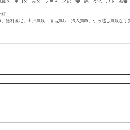
瑞穂区、中川区、港区、天白区、名駅、栄、錦、今池、池下、新栄
間町
取、無料査定、出張買取、遺品買取、法人買取、引っ越し買取なら買取