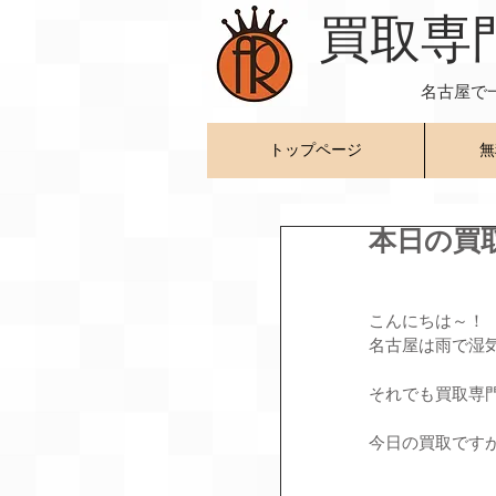
​買取専
名古屋で
トップページ
無
本日の買
こんにちは～！
名古屋は雨で湿
それでも買取専
今日の買取です