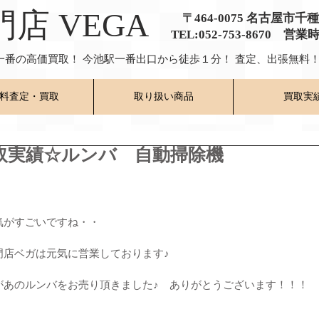
門店 VEGA
〒464-0075 名古屋市千
TEL:052-753-8670 営業
一番の高価買取！ 今池駅一番出口から徒歩１分！ 査定、出張無料！
料査定・買取
取り扱い商品
買取実
取実績☆ルンバ 自動掃除機
気がすごいですね・・
門店ベガは元気に営業しております♪
があのルンバをお売り頂きました♪　ありがとうございます！！！