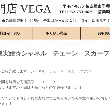
門店 VEGA
〒464-0075 名古屋市千
TEL:052-753-8670 営業
一番の高価買取！ 今池駅一番出口から徒歩１分！ 査定、出張無料！
料査定・買取
取り扱い商品
買取実
取実績☆シャネル チェーン スカーフ
をご紹介致します、シャネル　チェーン　スカーフです♪
ば問答無用で高価買取！！！！！！
もよりますが今回は美品だったので頑張りました！！
ただくとてもおしゃれな方なのでこちらもいつも刺激を頂いており
います！！