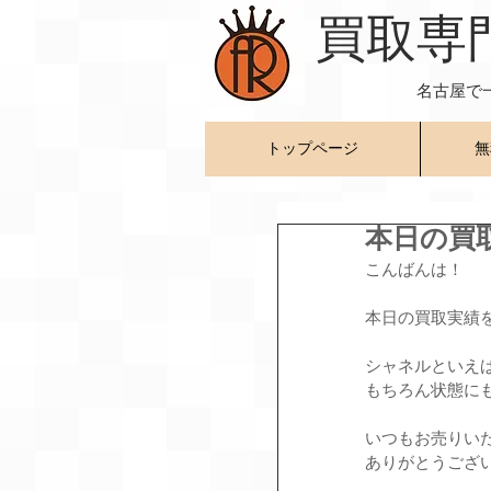
​買取専
名古屋で
トップページ
無
本日の買
こんばんは！
本日の買取実績
シャネルといえ
もちろん状態に
いつもお売りい
ありがとうござ