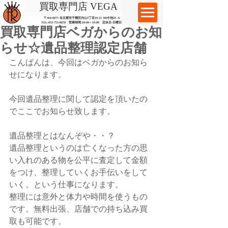
​買取専門店 VEGA
〒464-0075 名古屋市千種区内山3丁目10-21
​ NR今池2F-A​
TEL:
052-753-8670
営業時間:10:00～19:00​ 定休日:日曜日
買取専門店ベガからのお知
らせ☆遺品整理認定店舗
こんばんは、今回はベガからのお知ら
せになります。
今回遺品整理に関して認定を頂いたの
でここでお知らせ致します。
遺品整理とはなんぞや・・？
遺品整理というのは亡くなった方の思
い入れのある物を公平に査定して金額
をつけ、整理していくお手伝いをして
いく。という仕事になります。
整理には意外と体力や時間を使うもの
です。無料出張、店舗での持ち込み買
取も可能です。