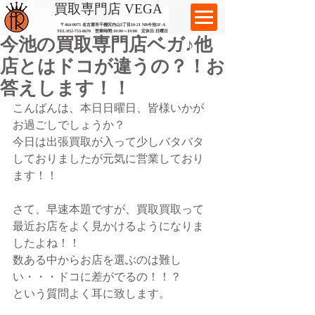
​買取専門店 VEGA
〒464-0075 名古屋市千種区内山3丁目10-21
​ NR今池2F-A​
TEL:
052-753-8670
営業時間:10:00～19:00​ 定休日:日曜日
今池の買取専門店ベガ♪他
店とはドコが違うの？！お
答えします！！
こんばんは、本日日曜日、皆様いかが
お過ごしでしょうか？
今日は出張買取が入って少しバタバタ
しておりましたが元気に営業しており
ます！！
さて、早速本題ですが、買取買取って
最近お店をよく見かけるようになりま
したよね！！
数ある中からお店を選ぶのは難し
い・・・ドコに差がでるの！！？
という質問よく耳に致します。