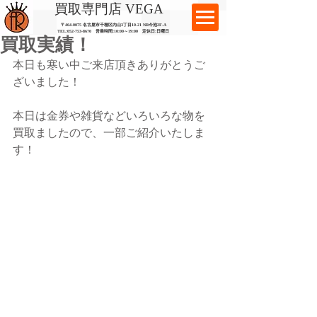
​買取専門店 VEGA
〒464-0075 名古屋市千種区内山3丁目10-21
​ NR今池2F-A​
TEL:
052-753-8670
営業時間:10:00～19:00​ 定休日:日曜日
買取実績！
本日も寒い中ご来店頂きありがとうご
ざいました！
本日は金券や雑貨などいろいろな物を
買取ましたので、一部ご紹介いたしま
す！