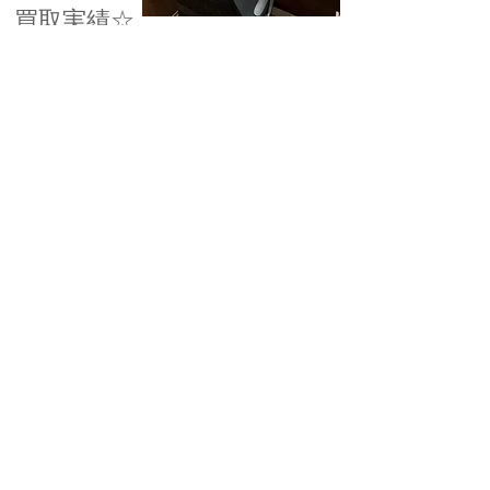
屋 買取専
買取実績☆
門店ベガ
オールド
グッチ
ショルダ
ーバッ
グ 今池
千種 池下
高価買取
名古屋 買
取専門店ベ
ガ
買取実績☆
ウェッジ
ウッド
ティーカ
ップ＆ソ