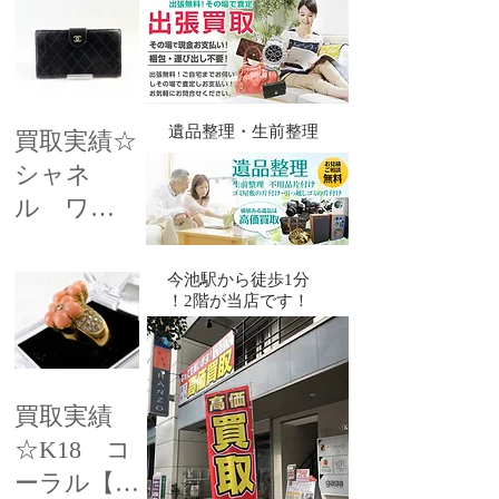
​遺品整理・生前整理
買取実績☆
シャネ
ル ワイ
ルドステ
ッチ 財
​今池駅から徒歩1分
！2階が当店です！
布 レザ
ー ココ
マーク
今池 千種
買取実績
池下 高価
☆K18 コ
買取 名古
ーラル【珊