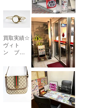
屋 買取専
瑚】リン
門店ベガ
グ ダイ
ヤ付 貴金
属 今池
千種 池下
買取実績☆
高価買取
ヴィト
名古屋 買
ン ブレ
取専門店ベ
スレッ
ガ
ト ブラ
スレ・リ
ジット
今池 千種
池下 高価
買取 名古